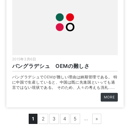
2015年3月6日
バングラデシュ OEMの難しさ
バングラデシュでOEMが難しい理由は納期管理である。 特
に中国で生産していると、中国は既に先進国といっても過
言ではない現状である。 そのため、人々の考えも洗礼……
MORE
...
1
2
3
4
5
»