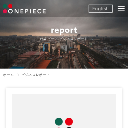
Skip
English
to
content
report
わんピース ビジネスレポート
ホーム
ビジネスレポート