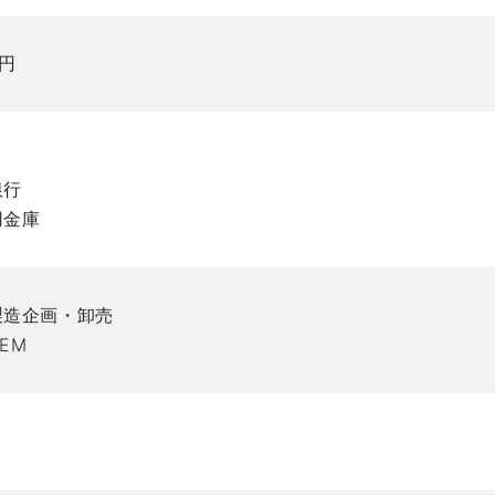
0円
銀行
用金庫
製造企画・卸売
EM