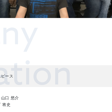
ny
ation
んピース
山口 悠介
 将史