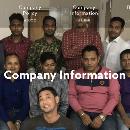
Company
Company
B
Policy
Information
企業理念
会社概要
ビ
Company Information