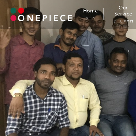
Skip
Our
Home
to
Service
ホーム
content
サービス案内