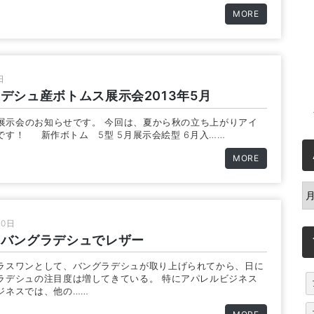
MORE
日
デシュ産ボトムス展示会2013年5月
5月展示会のお知らせです。 今回は、夏から秋の立ち上がりアイ
です！ 新作ボトム 5型 5月展示会絵型 6月入……
MORE
A
20日
めバングラデシュでレザー
ラスワンとして、バングラデシュが取り上げられてから、日に
ラデシュの注目度は増してきている。 特にアパレルビジネス
ジネスでは、他の……