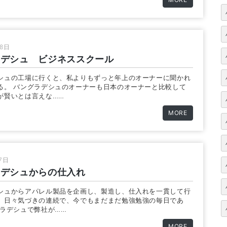
28日
ラデシュ ビジネススクール
シュの工場に行くと、私よりもずっと年上のオーナーに聞かれ
る。 バングラデシュのオーナーも日本のオーナーと比較して
が賢いとは言えな……
MORE
17日
ラデシュからの仕入れ
シュからアパレル製品を企画し、製造し、仕入れを一貫して行
、日々気づきの連続で、今でもまだまだ勉強勉強の毎日であ
グラデシュで弊社が……
MORE