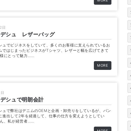
MORE
12日
ラデシュ レザーバッグ
シュでビジネスをしていて、多くのお客様に支えられているお
ムではじまったビジネスがTシャツ、レザーと幅を広げてきて
客様にとって魅力……
MORE
4日
ラデシュで明朗会計
シュで弊社はデニムのOEMと企画・卸売りをしているが、バン
に進出して2年を経過して、仕事の仕方を変えようとしてい
ろん、私が経営者……
MORE