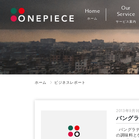
Skip
Our
Home
to
Service
ホーム
content
サービス案内
ホーム
ビジネスレポート
2013年9月9
バング
バングラデ
の調味料と