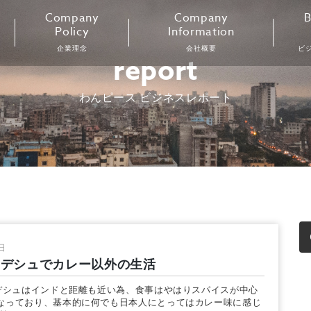
Company
Company
B
Policy
Information
企業理念
会社概要
ビ
report
わんピース ビジネスレポート
日
ラデシュでカレー以外の生活
シュはインドと距離も近い為、食事はやはりスパイスが中心
なっており、基本的に何でも日本人にとってはカレー味に感じ