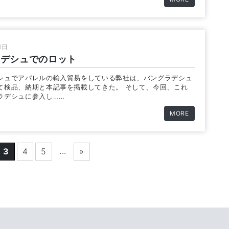
1日
ラデシュでのロット
シュでアパレルの輸入貿易をしている弊社は、バングラデシュ
て検品、納期と本記事を掲載してきた。 そして、今回、これ
ラデシュに参入し……
MORE
...
3
4
5
»