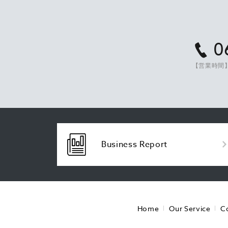
0
【営業時間】
Business Report
Home
Our Service
C