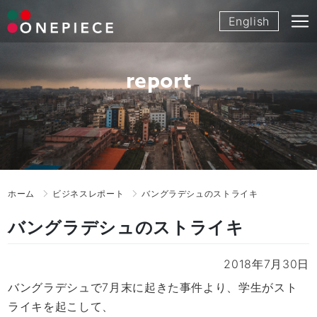
Skip
English
to
content
report
ホーム
ビジネスレポート
バングラデシュのストライキ
バングラデシュのストライキ
2018年7月30日
バングラデシュで7月末に起きた事件より、学生がスト
ライキを起こして、