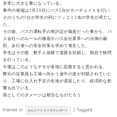
非常に大きな事になっている。
事件の発端は7月29日にバス2台がカーチェイスを行い、
そのうちの1台が学生の列にツッコミ2名の学生が死亡し
た。
その後、バスの運転手の免許証が偽造だった事から、バ
ス会社へのルールの徹底やバス会社業界への法律の厳
罰、歩行者への安全対策を求めて発生した。
学生はその後、数千人規模で道路を封鎖し、独自で検問
を行っている。
今後はこのようなデモが各地に拡散すると思われる。
弊社の従業員も工場へ向かう途中の道が封鎖されていた
り、工場に仕入れ予定の生地が遅延したり、経済的な影
響も出ている。
国としてのダメージは相当なものだろう
Posted in
|
Tagged
わんピース ビジネスレポート