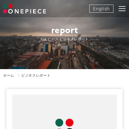
Skip
English
to
content
report
わんピース ビジネスレポート
ホーム
ビジネスレポート