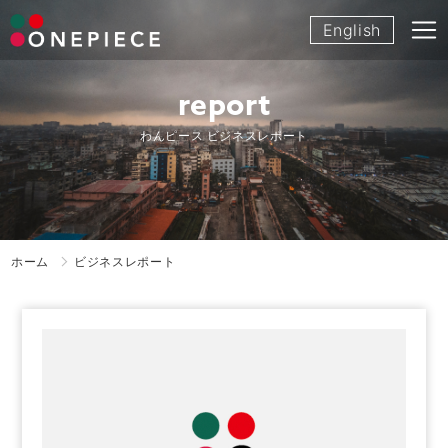
Skip
English
to
content
report
わんピース ビジネスレポート
ホーム
ビジネスレポート