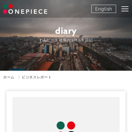
Skip
English
to
content
diary
わんピース 社長のワールド日記
ホーム
ビジネスレポート