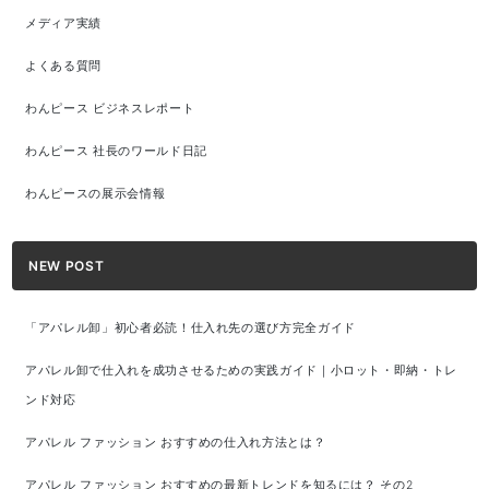
メディア実績
よくある質問
わんピース ビジネスレポート
わんピース 社長のワールド日記
わんピースの展示会情報
NEW POST
「アパレル卸」初心者必読！仕入れ先の選び方完全ガイド
アパレル卸で仕入れを成功させるための実践ガイド｜小ロット・即納・トレ
ンド対応
アパレル ファッション おすすめの仕入れ方法とは？
アパレル ファッション おすすめの最新トレンドを知るには？ その2