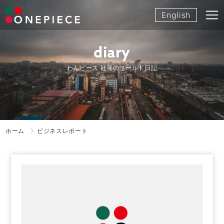
Skip
English
to
content
diary
わんピース 社長のワールド日記
ホーム
ビジネスレポート