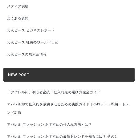
メディア実績
よくある質問
わんピース ビジネスレポート
わんピース 社長のワールド日記
わんピースの展示会情報
NEW POST
「アパレル卸」初心者必読！仕入れ先の選び方完全ガイド
アパレル卸で仕入れを成功させるための実践ガイド｜小ロット・即納・トレ
ンド対応
アパレル ファッション おすすめの仕入れ方法とは？
アパレル ファッション おすすめの最新トレンドを知るには？ その2