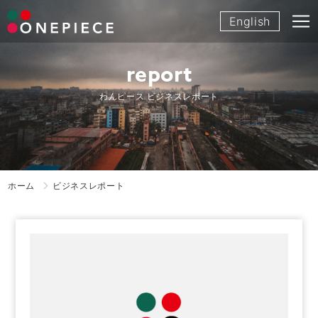
Skip
English
to
content
report
わんピース ビジネスレポート
ホーム
ビジネスレポート