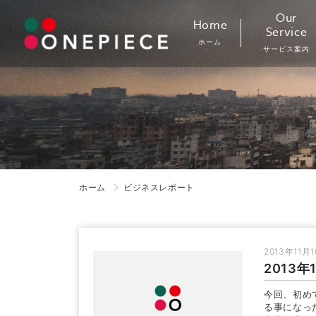
Skip
Our
Home
to
Service
ホーム
content
サービス案内
ホーム
ビジネスレポート
2013年11月
2013
今回、初め
る事になっ