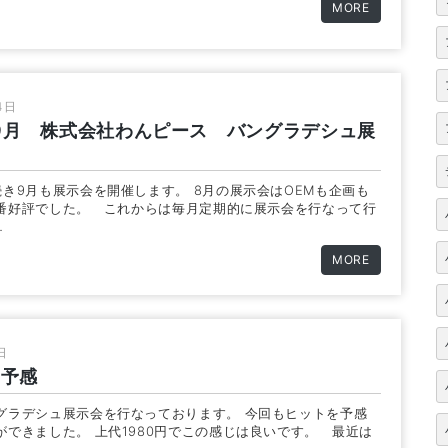
MORE
4日
年9月 株式会社わんピース バングラデシュ展
続き9月も展示会を開催します。 8月の展示会はOEMも企画も
番好評でした。 これからは毎月定期的に展示会を行なって行
…
MORE
日
の予感
グラデシュ展示会を行なっております。 今回もヒットを予感
ができました。 上代1980円でこの感じは良いです。 最近は