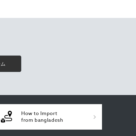
ーム
How to Import
from bangladesh