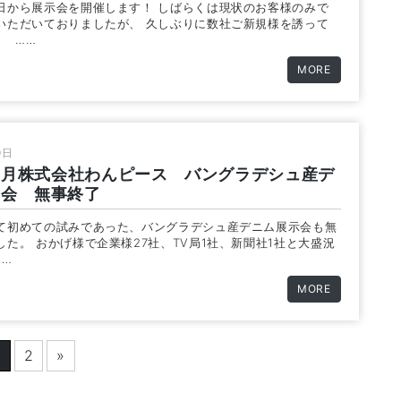
日から展示会を開催します！ しばらくは現状のお客様のみで
いただいておりましたが、 久しぶりに数社ご新規様を誘って
。 ……
MORE
0日
年9月株式会社わんピース バングラデシュ産デ
示会 無事終了
て初めての試みであった、バングラデシュ産デニム展示会も無
した。 おかげ様で企業様27社、TV局1社、新聞社1社と大盛況
……
MORE
1
2
»