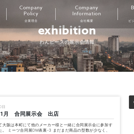
Company
Company
B
Policy
Information
企業理念
会社概要
ビ
exhibition
わんピースの展示会情報
10日
年11月 合同展示会 出店
て大阪は本町にて他のメーカー様と一緒に合同展示会に参加す
た。 ミーツ合同展DM表裏-3 まだまだ商品の型数が少なく、