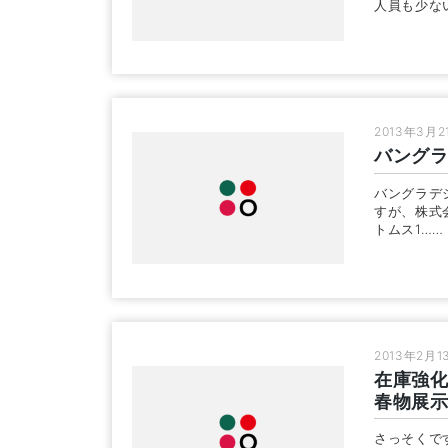
人員も少な
2013年3月2
バングラ
バングラデ
すが、株式
トムス1……
2013年2月1
在庫強化
春物展
さっそくで