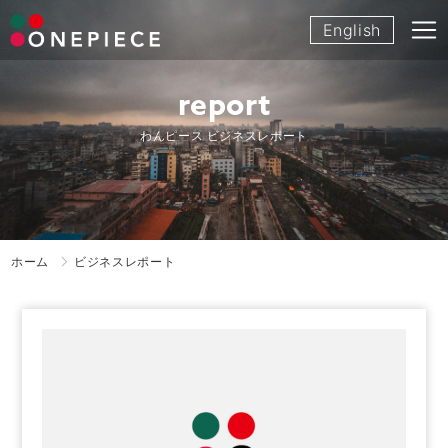
Skip
English
to
content
report
わんピース ビジネスレポート
ホーム
ビジネスレポート