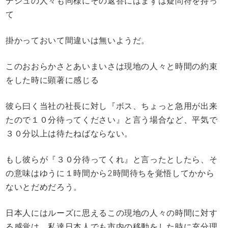
デシュの人々も同様にその返答にはまずは疑問符を持っ
て
掛かっておいて間違いは無いようだ。
このおおらかさとあいまいさは現地の人々と時間の約束
をした時に顕著に感じる
彼ら曰く当社の社長に対し『ボス、ちょっと急用が出来
たので１０分待ってください』と言う場合など、平気で
３０分以上は待たねばならない。
もし彼らが『３０分待ってくれ』と言ったとしたら、そ
の意味はゆうに１時間から2時間待ちを覚悟してかから
ないとだめだろう。
日本人にはルーズに思えるこの現地の人々の時間に対す
る感覚は、私達日本人でも市内の移動をした時に充分理