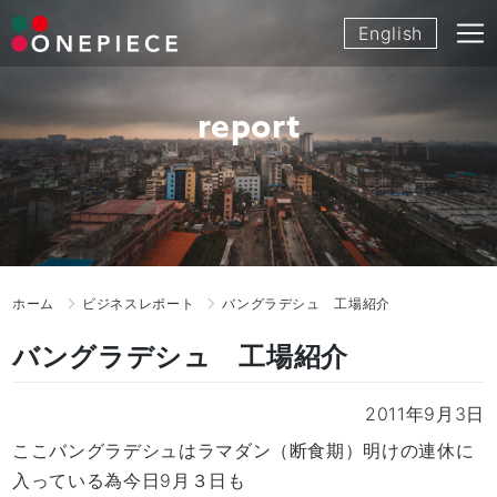
Skip
English
to
content
report
ホーム
ビジネスレポート
バングラデシュ 工場紹介
バングラデシュ 工場紹介
2011年9月3日
ここバングラデシュはラマダン（断食期）明けの連休に
入っている為今日9月３日も