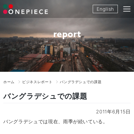
Skip
English
to
content
report
ホーム
ビジネスレポート
バングラデシュでの課題
バングラデシュでの課題
2011年6月15日
バングラデシュでは現在、雨季が続いている。