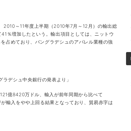
010～11年度上半期（2010年7月～12月）の輸出総
べて41％増加したという。輸出項目としては、ニットウ
.4％を占めており、バングラデシュのアパレル業種の強
ングラデシュ中央銀行の発表より」
121億8420万ドル、輸入が前年同期から比べて
の伸びが輸入をやや上回る結果となっており、貿易赤字は