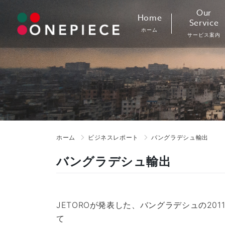
Skip
Our
Home
to
Service
ホーム
content
サービス案内
ホーム
ビジネスレポート
バングラデシュ輸出
バングラデシュ輸出
JETOROが発表した、バングラデシュの20
て