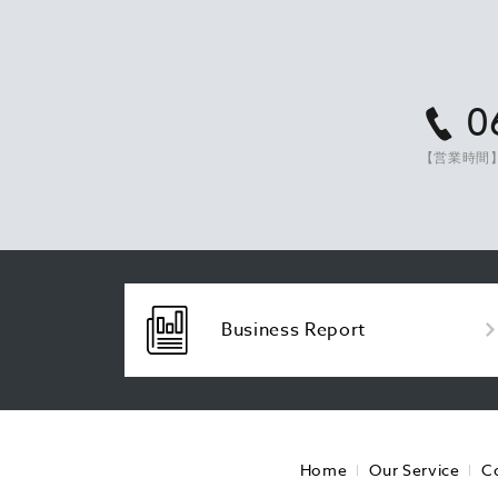
0
【営業時間】
Business Report
Home
Our Service
C