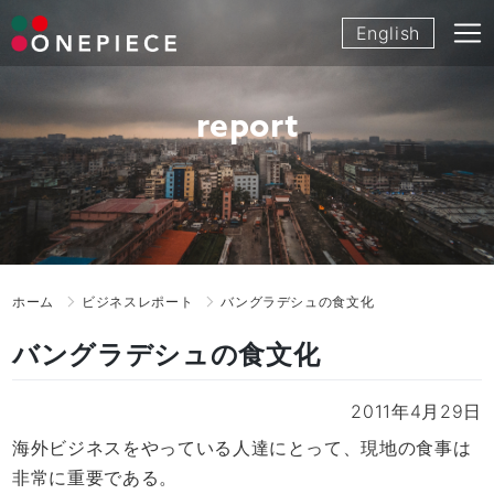
Skip
English
to
content
report
ホーム
ビジネスレポート
バングラデシュの食文化
バングラデシュの食文化
2011年4月29日
海外ビジネスをやっている人達にとって、現地の食事は
非常に重要である。