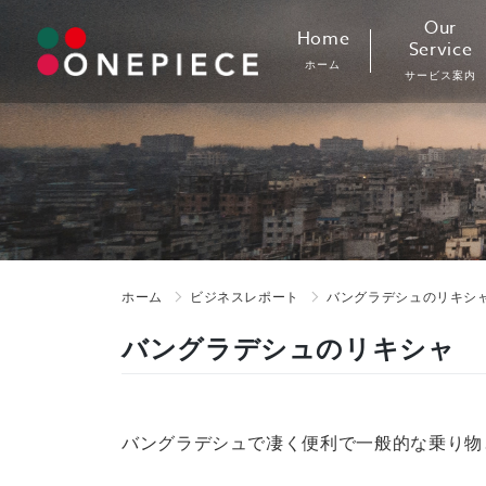
Skip
Our
Home
to
Service
ホーム
content
サービス案内
ホーム
ビジネスレポート
バングラデシュのリキシ
バングラデシュのリキシャ
バングラデシュで凄く便利で一般的な乗り物