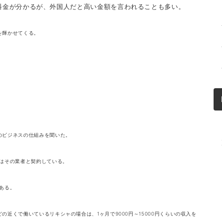
料金が分かるが、外国人だと高い金額を言われることも多い。
を輝かせてくる。
のビジネスの仕組みを聞いた。
ーはその業者と契約している。
ある。
近くで働いているリキシャの場合は、1ヶ月で9000円～15000円くらいの収入を