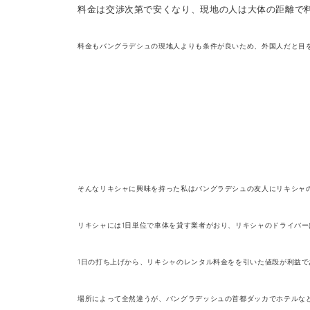
料金は
交渉次第で安くなり、現地の人は大体の距離で
料金もバングラデシュの現地人よりも条件が良いため、外国人だと目
そんなリキシャに興味を持った私はバングラデシュの友人にリキシャ
リキシャには1日単位で車体を貸す業者がおり、リキシャのドライバ
1日の打ち上げから、リキシャのレンタル料金をを引いた値段が利益で
場所によって全然違うが、バングラデッシュの首都ダッカでホテルなどの