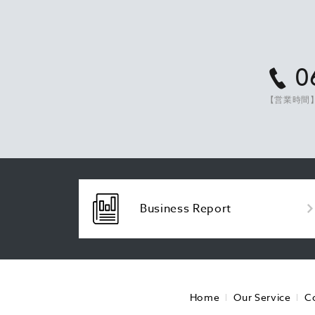
0
【営業時間】
Business Report
Home
Our Service
C