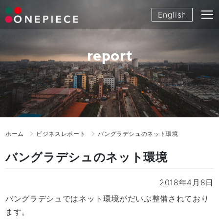
Skip
English
to
content
report
ホーム
ビジネスレポート
バングラデシュのネット環境
バングラデシュのネット環境
2018年4月8日
バングラデシュではネット環境がだいぶ整備されており
ます。