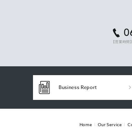
0
【営業時間】
Business Report
Home
Our Service
C