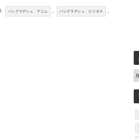
ed
,
,
バングラデシュ デニム
バングラデシュ ビジネス
A