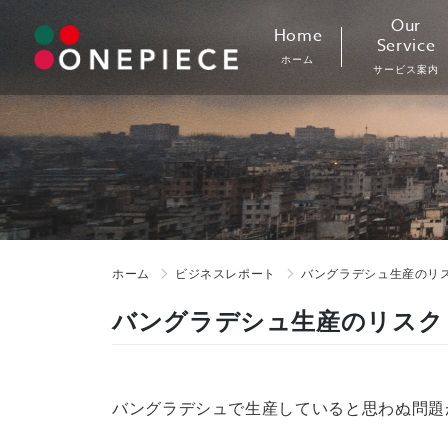
Skip
Our
Home
to
Service
ホーム
content
サービス案内
ホーム
ビジネスレポート
バングラデシュ生産のリ
バングラデシュ生産のリスク
バングラデシュで生産していると思わぬ問題