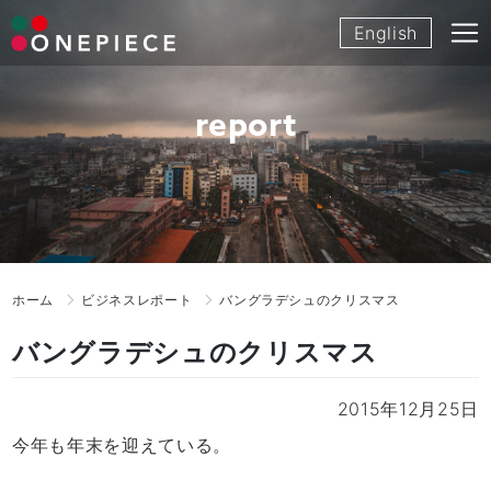
Skip
English
to
content
report
ホーム
ビジネスレポート
バングラデシュのクリスマス
バングラデシュのクリスマス
2015年12月25日
今年も年末を迎えている。