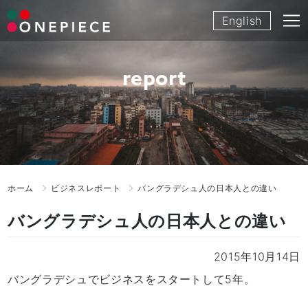
Skip
English
to
content
report
ホーム
ビジネスレポート
バングラデシュ人の日本人との違い
バングラデシュ人の日本人との違い
2015年10月14日
バングラデシュでビジネスをスタートして5年。