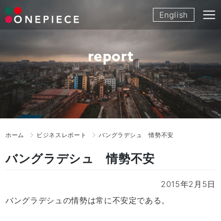
Skip
English
to
content
report
ホーム
ビジネスレポート
バングラデシュ 情勢不安
バングラデシュ 情勢不安
2015年2月5日
バングラデシュの情勢は常に不安定である。