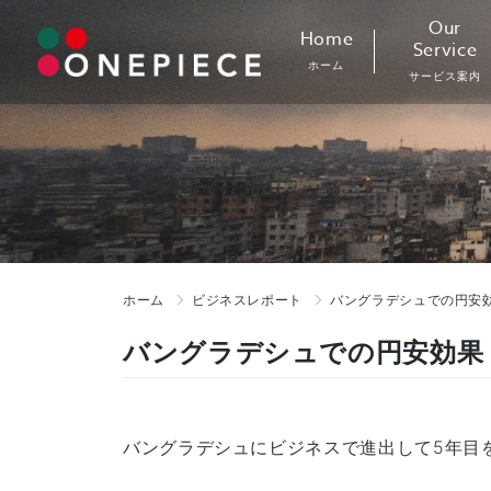
Skip
Our
Home
to
Service
ホーム
content
サービス案内
ホーム
ビジネスレポート
バングラデシュでの円安
バングラデシュでの円安効果
バングラデシュにビジネスで進出して5年目