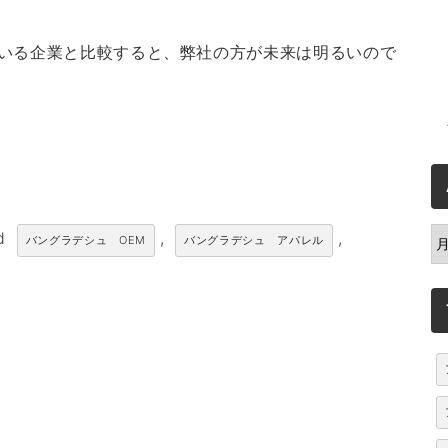
いる企業と比較すると、弊社の方が未来は明るいので
ed
,
,
A
バングラデシュ OEM
バングラデシュ アパレル