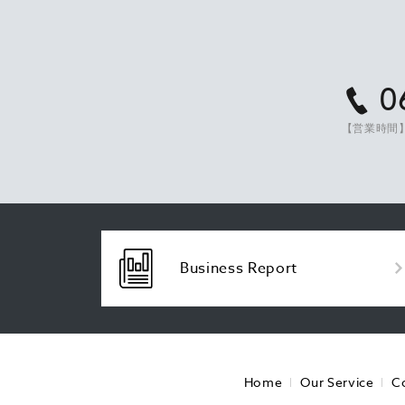
0
【営業時間】
Business Report
Home
Our Service
C