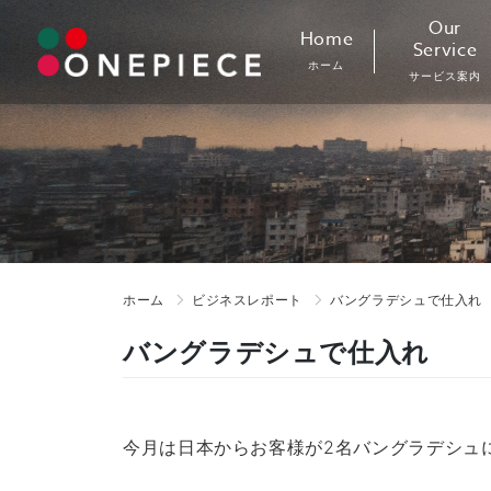
Skip
Our
Home
to
Service
ホーム
content
サービス案内
ホーム
ビジネスレポート
バングラデシュで仕入れ
バングラデシュで仕入れ
今月は日本からお客様が2名バングラデシュ