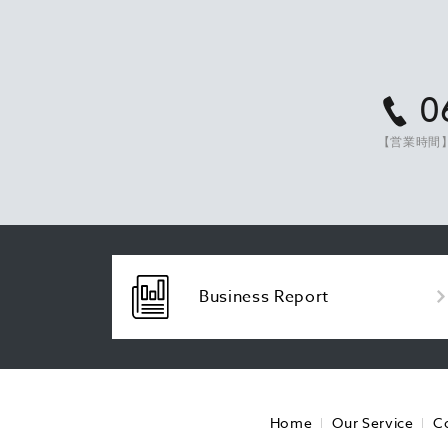
0
【営業時間】
Business Report
Home
Our Service
C