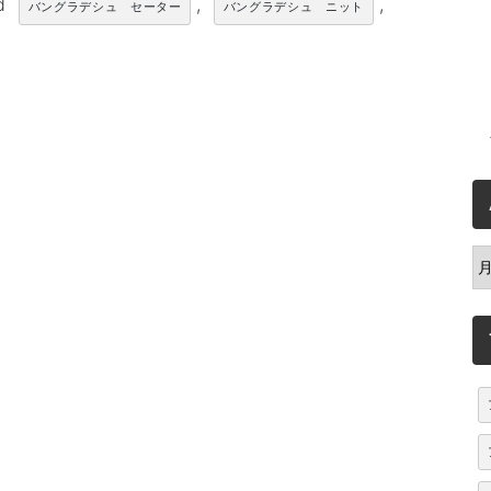
ed
,
,
バングラデシュ セーター
バングラデシュ ニット
A