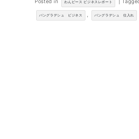
Posted in
|
Tagg
わんピース ビジネスレポート
,
バングラデシュ ビジネス
バングラデシュ 仕入れ