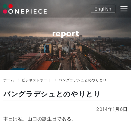
Skip
English
to
content
report
ホーム
ビジネスレポート
バングラデシュとのやりとり
バングラデシュとのやりとり
2014年1月6日
本日は私、山口の誕生日である。