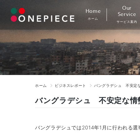
Skip
Our
Home
to
Service
ホーム
content
サービス案内
ホーム
ビジネスレポート
バングラデシュ 不安定
バングラデシュ 不安定な情
バングラデシュでは2014年1月に行われる