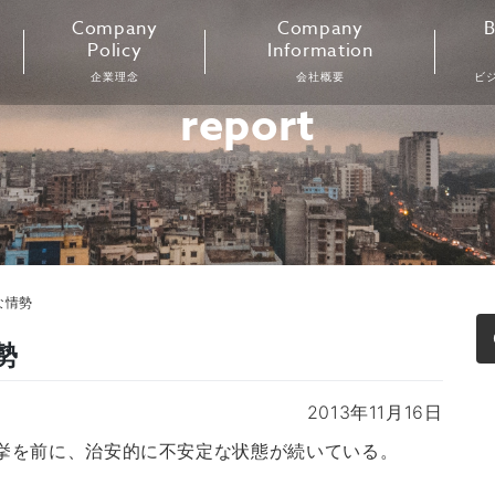
Company
Company
B
Policy
Information
企業理念
会社概要
ビ
report
な情勢
勢
2013年11月16日
選挙を前に、治安的に不安定な状態が続いている。