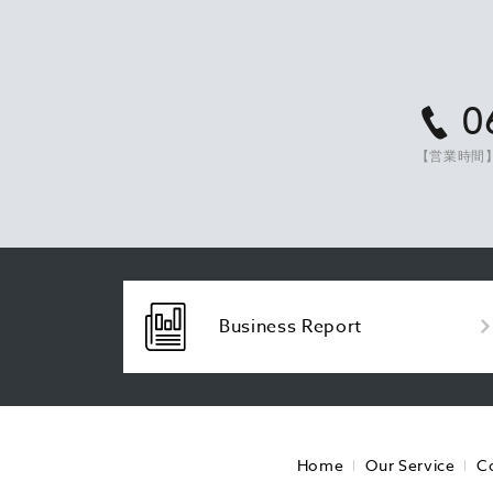
0
【営業時間】
Business Report
Home
Our Service
C