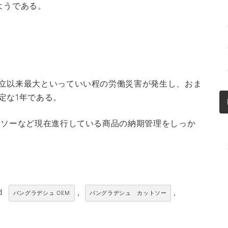
ようである。
立以来最大といっていい程の労働災害が発生し、おま
定な1年である。
トソーなど現在進行している商品の納期管理をしっか
ed
,
,
バングラデシュ OEM
バングラデシュ カットソー