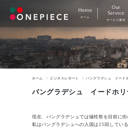
Skip
Our
Home
to
Service
ホーム
content
サービス案内
ホーム
ビジネスレポート
バングラデシュ イード
バングラデシュ イードホリ
現在、バングラデシュでは犠牲祭を目前に街
私はバングラデシュへの入国は25回してい