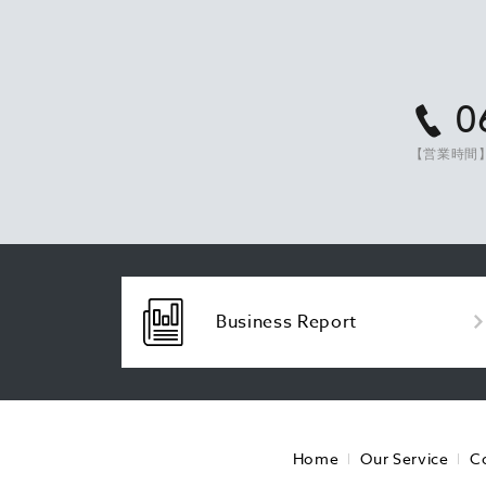
0
【営業時間】
Business Report
Home
Our Service
C