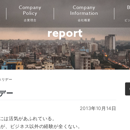
Company
Company
B
Policy
Information
企業理念
会社概要
ビ
report
ホリデー
デー
2013年10月14日
には活気があふれている。
るが、ビジネス以外の経験が全くない。