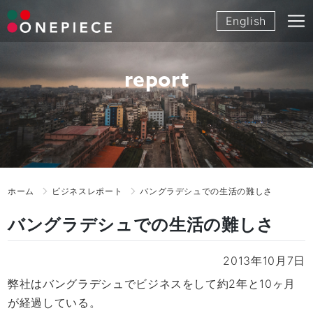
Skip
English
to
content
report
ホーム
ビジネスレポート
バングラデシュでの生活の難しさ
バングラデシュでの生活の難しさ
2013年10月7日
弊社はバングラデシュでビジネスをして約2年と10ヶ月
が経過している。