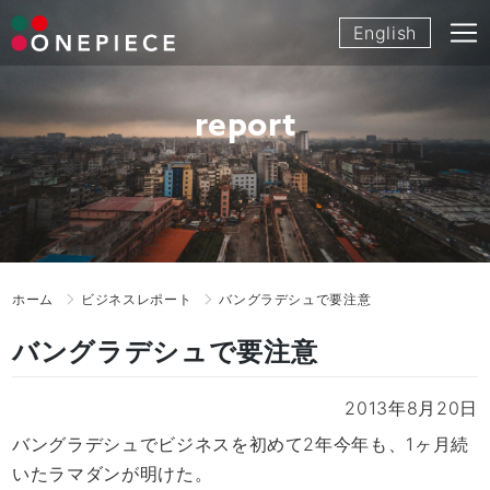
Skip
English
to
content
report
ホーム
ビジネスレポート
バングラデシュで要注意
バングラデシュで要注意
2013年8月20日
バングラデシュでビジネスを初めて2年今年も、1ヶ月続
いたラマダンが明けた。