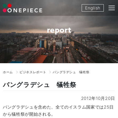
Skip
English
to
content
report
ホーム
ビジネスレポート
バングラデシュ 犠牲祭
バングラデシュ 犠牲祭
2012年10月20日
バングラデシュを含めた、全てのイスラム国家では25日
から犠牲祭が開始される。