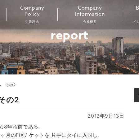
Company
Company
B
Policy
Information
企業理念
会社概要
ビ
report
る その2
その2
2012年9月13日
ら8年程前である。
ヶ月のFIXチケットを 片手にタイに入国し、