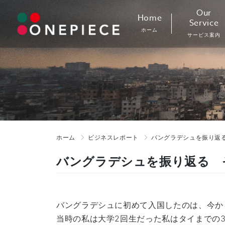
Skip
Our
Home
to
Service
ホーム
content
サービス案内
ホーム
ビジネスレポート
バングラデシュを振り返
バングラデシュを振り返る 
バングラデシュに初めて入国したのは、今か
当時の私は大学2回生だった私はタイまでの3