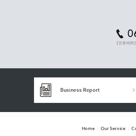
0
【営業時間】
Business Report
Home
Our Service
C