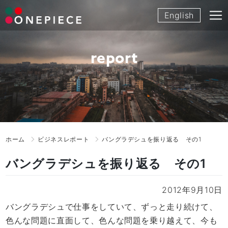
Skip
English
to
content
report
ホーム
ビジネスレポート
バングラデシュを振り返る その1
バングラデシュを振り返る その1
2012年9月10日
バングラデシュで仕事をしていて、ずっと走り続けて、
色んな問題に直面して、色んな問題を乗り越えて、今も