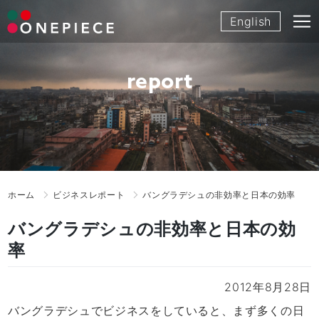
Skip
English
to
content
report
ホーム
ビジネスレポート
バングラデシュの非効率と日本の効率
バングラデシュの非効率と日本の効
率
2012年8月28日
バングラデシュでビジネスをしていると、まず多くの日