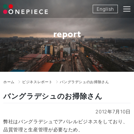
Skip
English
to
content
report
ホーム
ビジネスレポート
バングラデシュのお掃除さん
バングラデシュのお掃除さん
2012年7月10日
弊社はバングラデシュでアパレルビジネスをしており、
品質管理と生産管理が必要なため、