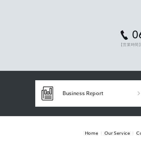
0
【営業時間】
Business Report
Home
Our Service
C