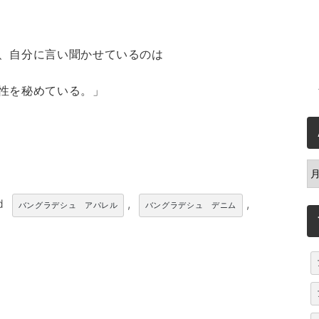
、自分に言い聞かせているのは
性を秘めている。」
A
ed
,
,
バングラデシュ アパレル
バングラデシュ デニム