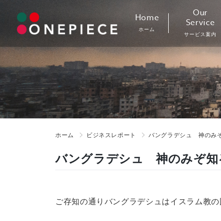
Skip
Our
Home
to
Service
ホーム
content
サービス案内
ホーム
ビジネスレポート
バングラデシュ 神のみ
バングラデシュ 神のみぞ知
ご存知の通りバングラデシュはイスラム教の