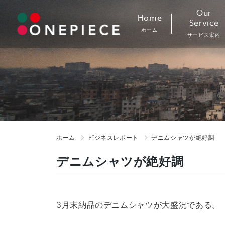
Skip
Our
Home
to
Service
ホーム
content
サービス案内
ホーム
ビジネスレポート
デニムシャツが絶好調
デニムシャツが絶好調
3月末納品のデニムシャツが大盛況である。