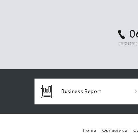
0
【営業時間】
Business Report
Home
Our Service
C