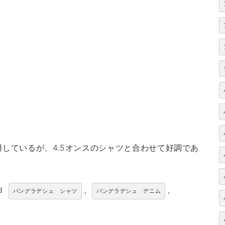
用しているが、4.5オンスのシャツと合わせて好調であ
ed
,
,
バングラデシュ シャツ
バングラデシュ デニム