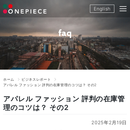
Skip
English
to
content
faq
ホーム
ビジネスレポート
アパレル ファッション 評判の在庫管理のコツは？ その2
アパレル ファッション 評判の在庫管
理のコツは？ その2
2025年2月19日