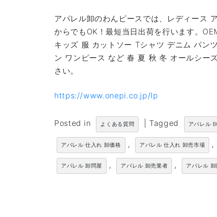
アパレル卸のわんピースでは、レディース ア
からでもOK！最短当日出荷を行います。OE
キッズ 服 カットソー Tシャツ デニム パン
ン ワンピース など 春 夏 秋 冬 オール
さい。
https://www.onepi.co.jp/lp
Posted in
|
Tagged
よくある質問
アパレル B
,
,
アパレル 仕入れ 卸価格
アパレル 仕入れ 卸売市場
,
,
アパレル 卸問屋
アパレル 卸売業者
アパレル 