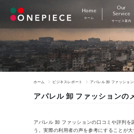
Skip
Our
Home
to
Service
ホーム
content
サービス案内
ホーム
ビジネスレポート
アパレル 卸 ファッショ
アパレル 卸 ファッションの
アパレル 卸 ファッションの口コミや評判を
う。実際の利用者の声を参考にすることが大