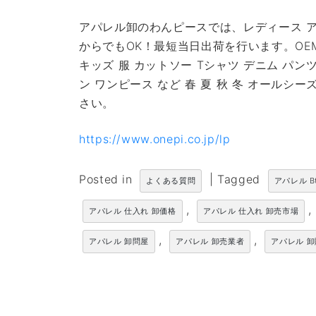
アパレル卸のわんピースでは、レディース ア
からでもOK！最短当日出荷を行います。OE
キッズ 服 カットソー Tシャツ デニム パン
ン ワンピース など 春 夏 秋 冬 オール
さい。
https://www.onepi.co.jp/lp
Posted in
|
Tagged
よくある質問
アパレル B
,
,
アパレル 仕入れ 卸価格
アパレル 仕入れ 卸売市場
,
,
アパレル 卸問屋
アパレル 卸売業者
アパレル 