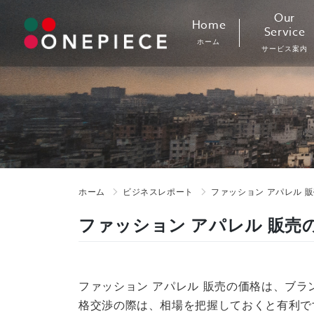
Skip
Our
Home
to
Service
ホーム
content
サービス案内
ホーム
ビジネスレポート
ファッション アパレル 
ファッション アパレル 販売
ファッション アパレル 販売の価格は、ブ
格交渉の際は、相場を把握しておくと有利で