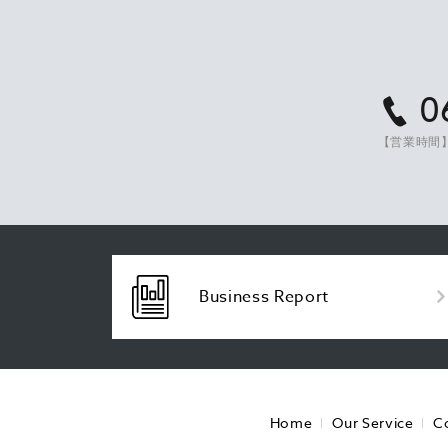
0
【営業時間】
Business Report
Home
Our Service
C