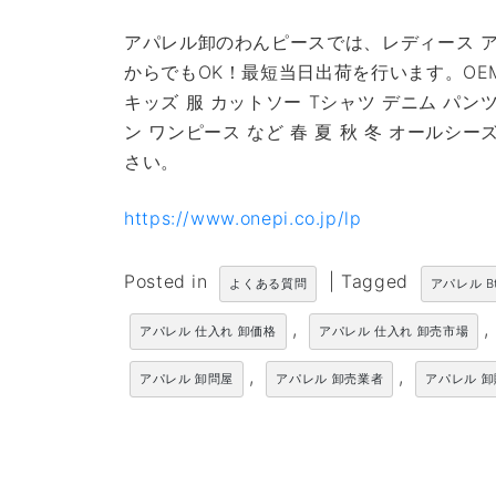
アパレル卸のわんピースでは、レディース ア
からでもOK！最短当日出荷を行います。OE
キッズ 服 カットソー Tシャツ デニム パン
ン ワンピース など 春 夏 秋 冬 オール
さい。
https://www.onepi.co.jp/lp
Posted in
|
Tagged
よくある質問
アパレル B
,
,
アパレル 仕入れ 卸価格
アパレル 仕入れ 卸売市場
,
,
アパレル 卸問屋
アパレル 卸売業者
アパレル 