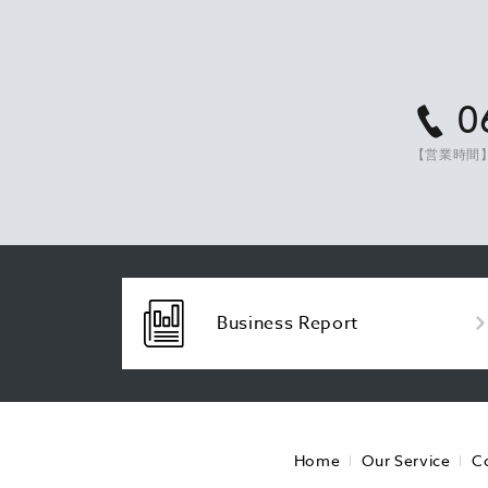
0
【営業時間】
Business Report
Home
Our Service
C