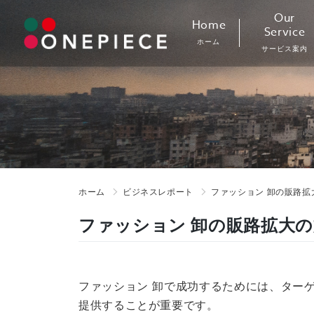
Skip
Our
Home
to
Service
ホーム
content
サービス案内
ホーム
ビジネスレポート
ファッション 卸の販路拡
ファッション 卸の販路拡大
ファッション 卸で成功するためには、ター
提供することが重要です。