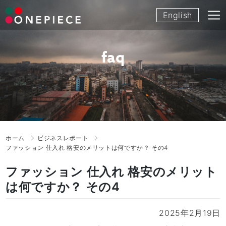
Skip
English
to
content
faq
ホーム
ビジネスレポート
ファッション 仕入れ 格安のメリットは何ですか？ その4
ファッション 仕入れ 格安のメリット
は何ですか？ その4
2025年2月19日