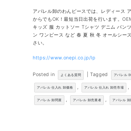
アパレル卸のわんピースでは、レディース ア
からでもOK！最短当日出荷を行います。OE
キッズ 服 カットソー Tシャツ デニム パン
ン ワンピース など 春 夏 秋 冬 オール
さい。
https://www.onepi.co.jp/lp
Posted in
|
Tagged
よくある質問
アパレル B
,
,
アパレル 仕入れ 卸価格
アパレル 仕入れ 卸売市場
,
,
アパレル 卸問屋
アパレル 卸売業者
アパレル 