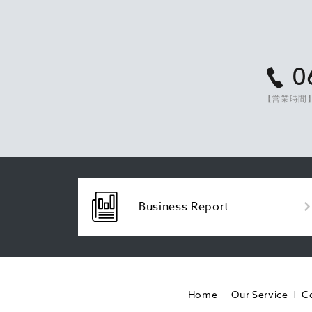
0
【営業時間】
Business Report
Home
Our Service
C