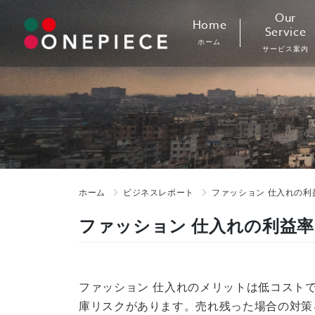
Skip
Our
Home
to
Service
ホーム
content
サービス案内
ホーム
ビジネスレポート
ファッション 仕入れの利
ファッション 仕入れの利益率
ファッション 仕入れのメリットは低コスト
庫リスクがあります。売れ残った場合の対策