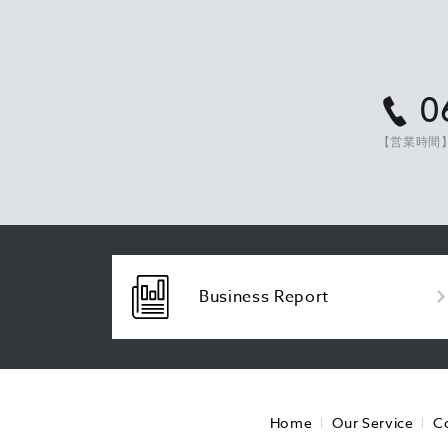
0
【営業時間】
Business Report
Home
Our Service
C