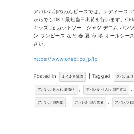
アパレル卸のわんピースでは、レディース ア
からでもOK！最短当日出荷を行います。OE
キッズ 服 カットソー Tシャツ デニム パン
ン ワンピース など 春 夏 秋 冬 オール
さい。
https://www.onepi.co.jp/lp
Posted in
|
Tagged
よくある質問
アパレル B
,
,
アパレル 仕入れ 卸価格
アパレル 仕入れ 卸売市場
,
,
アパレル 卸問屋
アパレル 卸売業者
アパレル 