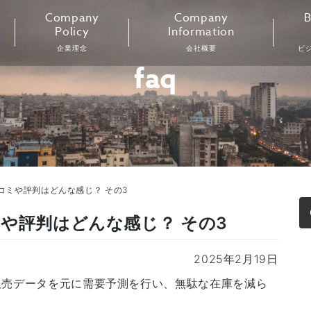
Company
Company
B
Policy
Information
企業理念
会社概要
ビ
faq
コミや評判はどんな感じ？ その3
や評判はどんな感じ？ その3
2025年2月19日
販売データを元に需要予測を行い、無駄な在庫を減ら