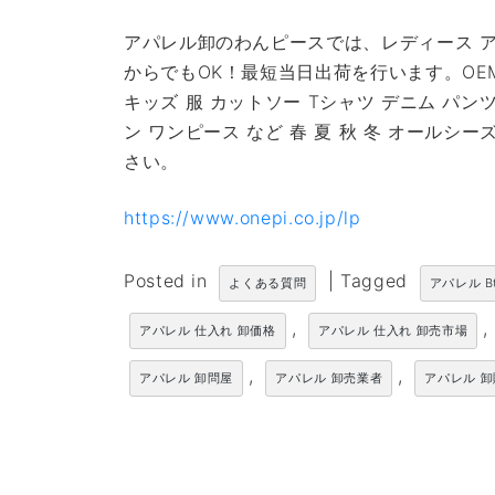
アパレル卸のわんピースでは、レディース ア
からでもOK！最短当日出荷を行います。OE
キッズ 服 カットソー Tシャツ デニム パン
ン ワンピース など 春 夏 秋 冬 オール
さい。
https://www.onepi.co.jp/lp
Posted in
|
Tagged
よくある質問
アパレル B
,
,
アパレル 仕入れ 卸価格
アパレル 仕入れ 卸売市場
,
,
アパレル 卸問屋
アパレル 卸売業者
アパレル 