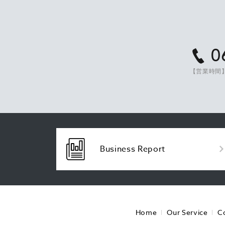
0
【営業時間】
Business Report
Home
Our Service
C