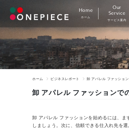
Skip
Our
Home
to
Service
ホーム
content
サービス案内
ホーム
ビジネスレポート
卸 アパレル ファッショ
卸 アパレル ファッションで
卸 アパレル ファッションを始めるには、
しましょう。次に、信頼できる仕入れ先を選