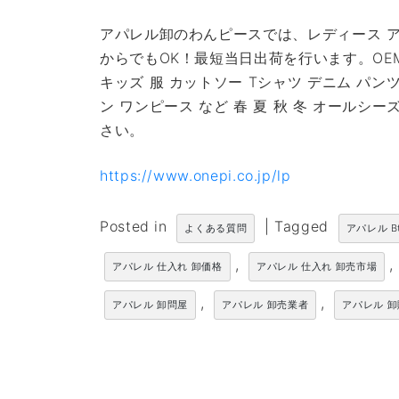
アパレル卸のわんピースでは、レディース ア
からでもOK！最短当日出荷を行います。OE
キッズ 服 カットソー Tシャツ デニム パン
ン ワンピース など 春 夏 秋 冬 オール
さい。
https://www.onepi.co.jp/lp
Posted in
|
Tagged
よくある質問
アパレル B
,
,
アパレル 仕入れ 卸価格
アパレル 仕入れ 卸売市場
,
,
アパレル 卸問屋
アパレル 卸売業者
アパレル 