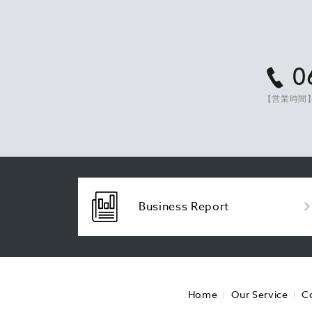
0
【営業時間】
Business Report
Home
Our Service
C