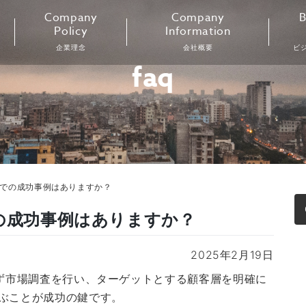
Company
Company
B
Policy
Information
企業理念
会社概要
ビ
faq
ンでの成功事例はありますか？
の成功事例はありますか？
2025年2月19日
まず市場調査を行い、ターゲットとする顧客層を明確に
ぶことが成功の鍵です。