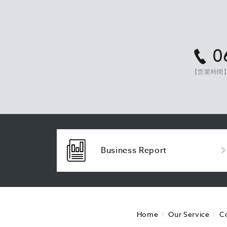
0
【営業時間】
Business Report
Home
Our Service
C