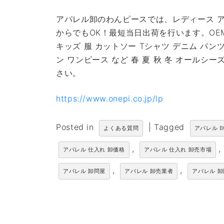
アパレル卸のわんピースでは、レディース ア
からでもOK！最短当日出荷を行います。OE
キッズ 服 カットソー Tシャツ デニム パン
ン ワンピース など 春 夏 秋 冬 オール
さい。
https://www.onepi.co.jp/lp
Posted in
|
Tagged
よくある質問
アパレル B
,
,
アパレル 仕入れ 卸価格
アパレル 仕入れ 卸売市場
,
,
アパレル 卸問屋
アパレル 卸売業者
アパレル 