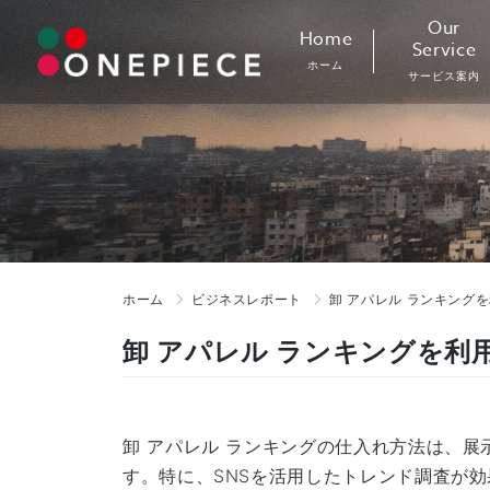
Skip
Our
Home
to
Service
ホーム
content
サービス案内
ホーム
ビジネスレポート
卸 アパレル ランキング
卸 アパレル ランキングを利
卸 アパレル ランキングの仕入れ方法は、
す。特に、SNSを活用したトレンド調査が