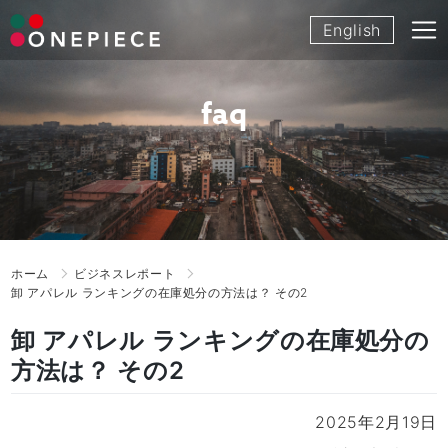
Skip
English
to
content
faq
ホーム
ビジネスレポート
卸 アパレル ランキングの在庫処分の方法は？ その2
卸 アパレル ランキングの在庫処分の
方法は？ その2
2025年2月19日