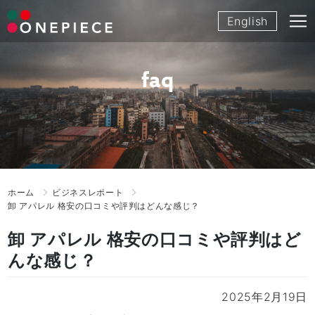
Skip
English
to
content
faq
ホーム
ビジネスレポート
卸 アパレル 格安の口コミや評判はどんな感じ？
卸 アパレル 格安の口コミや評判はど
んな感じ？
2025年2月19日