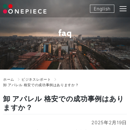
Skip
English
to
content
faq
ホーム
ビジネスレポート
卸 アパレル 格安での成功事例はありますか？
卸 アパレル 格安での成功事例はあり
ますか？
2025年2月19日