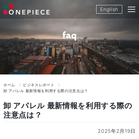
Skip
English
to
content
faq
ホーム
ビジネスレポート
卸 アパレル 最新情報を利用する際の注意点は？
卸 アパレル 最新情報を利用する際の
注意点は？
2025年2月19日