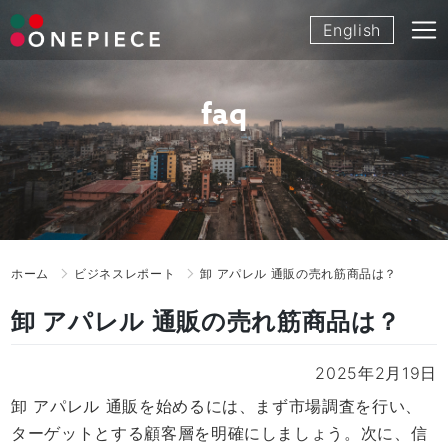
Skip
English
to
content
faq
ホーム
ビジネスレポート
卸 アパレル 通販の売れ筋商品は？
卸 アパレル 通販の売れ筋商品は？
2025年2月19日
卸 アパレル 通販を始めるには、まず市場調査を行い、
ターゲットとする顧客層を明確にしましょう。次に、信