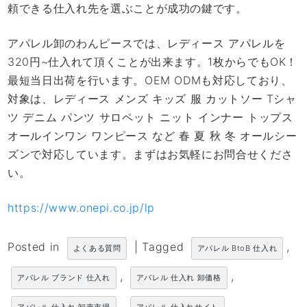
頼できる仕入れ先を選ぶことが成功の鍵です。
アパレル卸のわんピースでは、レディース アパレルを
320円~仕入れて頂くことが出来ます。1枚からでもOK！
最短当日出荷を行います。OEM ODMも対応しており、
対象は、レディース メンズ キッズ 服 カットソー Tシャ
ツ デニム パンツ サロペット ニット インナー トップス
オールインワン ワンピース など 春 夏 秋 冬 オールシー
ズンで対応しています。まずはお気軽にお問合せくださ
い。
https://www.onepi.co.jp/lp
Posted in
|
Tagged
,
よくある質問
アパレル BtoB 仕入れ
,
,
アパレル ブランド 仕入れ
アパレル 仕入れ 卸価格
,
,